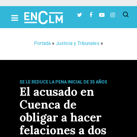
Presiona Intro para buscar o ESC para cerrar
Portada
»
Justicia y Tribunales
»
SE LE REDUCE LA PENA INICIAL DE 35 AÑOS
El acusado en
Cuenca de
obligar a hacer
felaciones a dos