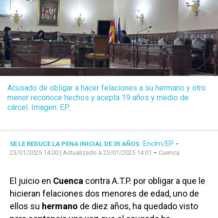
Acusado de obligar a hacer felaciones a su hermano y otro
menor reconoce hechos y acepta 19 años y medio de
cárcel. Imagen: EP.
Enclm/EP
-
SE LE REDUCE LA PENA INICIAL DE 35 AÑOS
-
23/01/2025 14:00
| Actualizado a 23/01/2025 14:01
Cuenca
El juicio en
Cuenca
contra A.T.P. por obligar a que le
hicieran felaciones dos menores de edad, uno de
ellos su
hermano
de diez años, ha quedado visto