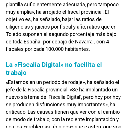
plantilla suficientemente adecuada, pero tampoco
muy amplia», ha arrojado el fiscal provincial. El
objetivo es, ha señalado, bajar las ratios de
diligencias y juicios por fiscal y año, ratios que en
Toledo suponen el segundo porcentaje más bajo
de toda España -por debajo de Navarra-, con 4
fiscales por cada 100.000 habitantes.
La «Fiscalía Digital» no facilita el
trabajo
«Estamos en un periodo de rodaje», ha señalado el
Castilla-La Manch
jefe de la Fiscalía provincial. «Se ha implantado un
Toledo
Sanidad
nuevo sistema de ‘Fiscalía Digital’, pero hoy por hoy
se producen disfunciones muy importantes», ha
Ciudad Real
Economía
criticado. Las causas tienen que ver con el cambio
Albacete
Educación
de modo de trabajo, con la reciente implantación y
Cuenca
con los «problemas técnicos» que existen, que son