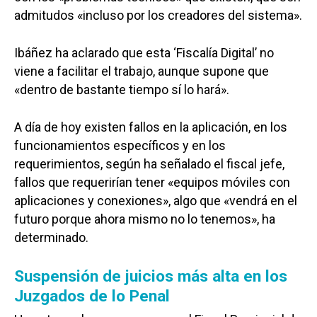
Cultura
Guadalajara
admitudos «incluso por los creadores del sistema».
Deportes
Talavera
Ibáñez ha aclarado que esta ‘Fiscalía Digital’ no
Sucesos
viene a facilitar el trabajo, aunque supone que
Medio Ambiente
«dentro de bastante tiempo sí lo hará».
Planeta Rural
A día de hoy existen fallos en la aplicación, en los
Especiales
funcionamientos específicos y en los
requerimientos, según ha señalado el fiscal jefe,
Política
fallos que requerirían tener «equipos móviles con
aplicaciones y conexiones», algo que «vendrá en el
Galerías
futuro porque ahora mismo no lo tenemos», ha
determinado.
Suspensión de juicios más alta en los
Juzgados de lo Penal