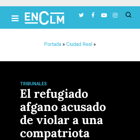
Presiona Intro para buscar o ESC para cerrar
Portada
»
Ciudad Real
»
TRIBUNALES
El refugiado
afgano acusado
de violar a una
compatriota