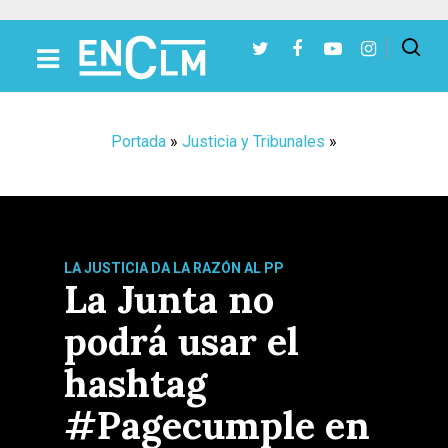
Presiona Intro para buscar o ESC para cerrar
Portada
»
Justicia y Tribunales
»
LA JUSTICIA DA LA RAZÓN AL PP
La Junta no
podrá usar el
hashtag
#Pagecumple en