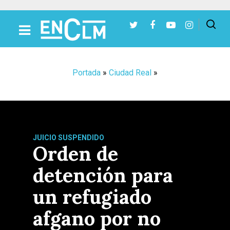
Presiona Intro para buscar o ESC para cerrar
Portada
»
Ciudad Real
»
JUICIO SUSPENDIDO
Orden de
detención para
un refugiado
afgano por no