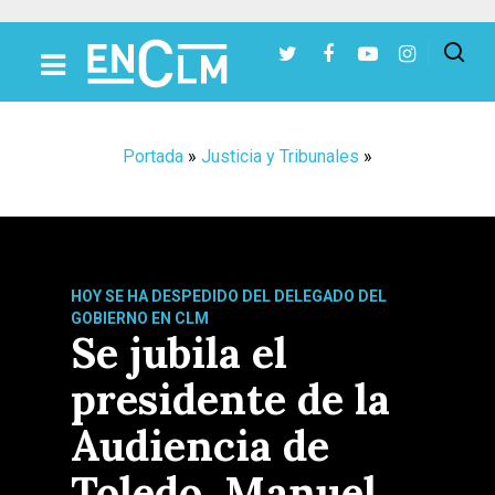
Presiona Intro para buscar o ESC para cerrar
Portada
»
Justicia y Tribunales
»
HOY SE HA DESPEDIDO DEL DELEGADO DEL
GOBIERNO EN CLM
Se jubila el
presidente de la
Audiencia de
Toledo, Manuel