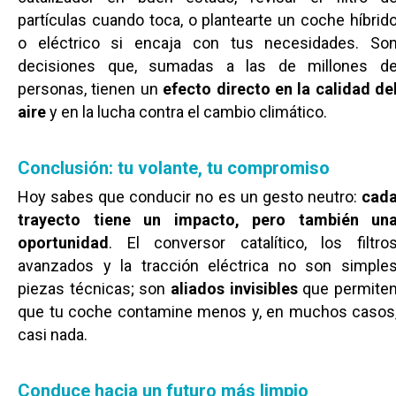
partículas cuando toca, o plantearte un coche híbrid
o eléctrico si encaja con tus necesidades. So
decisiones que, sumadas a las de millones d
personas, tienen un
efecto directo en la calidad de
aire
y en la lucha contra el cambio climático.
Conclusión: tu volante, tu compromiso
Hoy sabes que conducir no es un gesto neutro:
cad
trayecto tiene un impacto, pero también un
oportunidad
. El conversor catalítico, los filtro
avanzados y la tracción eléctrica no son simple
Castilla-La Manch
piezas técnicas; son
aliados invisibles
que permite
que tu coche contamine menos y, en muchos casos
Toledo
Sanidad
casi nada.
Ciudad Real
Economía
Albacete
Educación
Conduce hacia un futuro más limpio