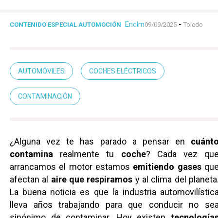
Enclm
-
CONTENIDO ESPECIAL AUTOMOCIÓN
09/09/2025
Toledo
AUTOMÓVILES
COCHES ELÉCTRICOS
CONTAMINACIÓN
¿Alguna vez te has parado a pensar en
cuánt
contamina
realmente tu
coche
? Cada vez qu
arrancamos el motor estamos
emitiendo gases
qu
afectan al
aire que respiramos
y al clima del planeta
La buena noticia es que la industria automovilístic
lleva años trabajando para que conducir no se
sinónimo de contaminar. Hoy existen
tecnología