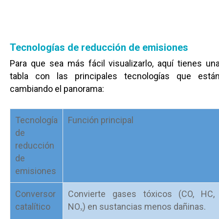
Tecnologías de reducción de emisiones
Para que sea más fácil visualizarlo, aquí tienes un
tabla con las principales tecnologías que está
cambiando el panorama:
Tecnología
Función principal
de
reducción
de
emisiones
Conversor
Convierte gases tóxicos (CO, HC,
catalítico
NOₓ) en sustancias menos dañinas.