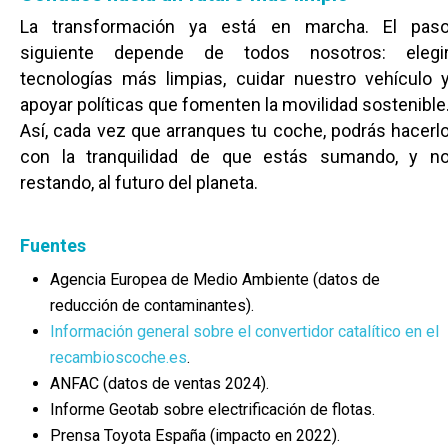
Cuenca
La transformación ya está en marcha. El pas
Cultura
Guadalajara
siguiente depende de todos nosotros: elegi
Deportes
Talavera
tecnologías más limpias, cuidar nuestro vehículo 
apoyar políticas que fomenten la movilidad sostenible
Sucesos
Así, cada vez que arranques tu coche, podrás hacerl
Medio Ambiente
con la tranquilidad de que estás sumando, y n
restando, al futuro del planeta.
Planeta Rural
Especiales
Fuentes
Política
Agencia Europea de Medio Ambiente (datos de
reducción de contaminantes).
Galerías
Información general sobre el convertidor catalítico en el
recambioscoche.es
.
ANFAC (datos de ventas 2024).
Informe Geotab sobre electrificación de flotas.
Prensa Toyota España (impacto en 2022).