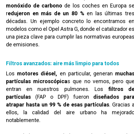
monóxido de carbono
de los coches en Europa s
r
edujeron en más de un 80 %
en las últimas tre
décadas. Un ejemplo concreto lo encontramos e
modelos como el Opel Astra G, donde el catalizador e
una pieza clave para cumplir las normativas europea
de emisiones.
Filtros avanzados: aire más limpio para todos
Los
motores diésel,
en particular, generan
mucha
partículas microscópica
s que no vemos, pero qu
entran en nuestros pulmones. Los
filtros d
partículas
(FAP o DPF) fueron
diseñados par
atrapar hasta un 99 % de esas partículas
. Gracias 
ellos, la calidad del aire urbano ha mejorad
notablemente.