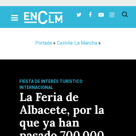
Presiona Intro para buscar o ESC para cerrar
Portada
»
Castilla-La Mancha
»
FIESTA DE INTERÉS TURÍSTICO
INTERNACIONAL
La Feria de
Albacete, por la
que ya han
pasado 700.000