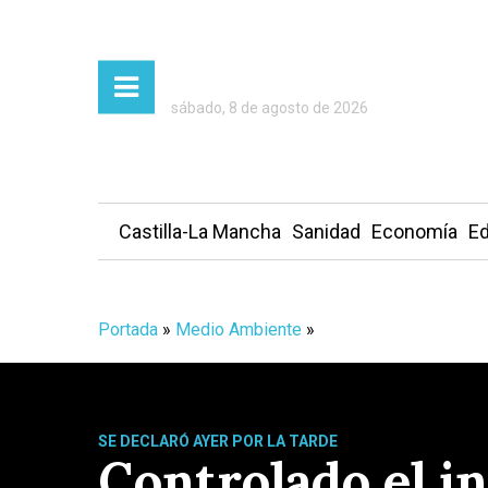
sábado, 8 de agosto de 2026
Castilla-La Mancha
Sanidad
Economía
Ed
Portada
»
Medio Ambiente
»
SE DECLARÓ AYER POR LA TARDE
Controlado el i