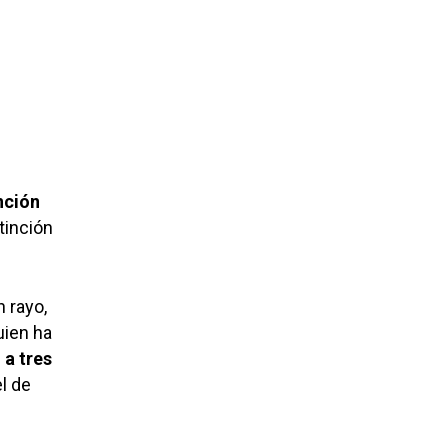
nción
tinción
n rayo,
quien ha
 a tres
l de