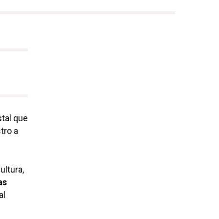
stal que
tro a
ultura,
as
al