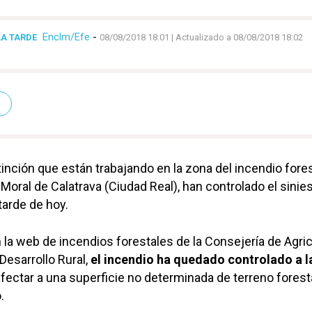
Enclm/Efe
-
LA TARDE
08/08/2018 18:01
| Actualizado a 08/08/2018 18:02
inción que están trabajando en la zona del incendio fore
Moral de Calatrava (Ciudad Real), han controlado el sinies
tarde de hoy.
 la web de incendios forestales de la Consejería de Agric
esarrollo Rural,
el incendio ha quedado controlado a l
afectar a una superficie no determinada de terreno forest
.