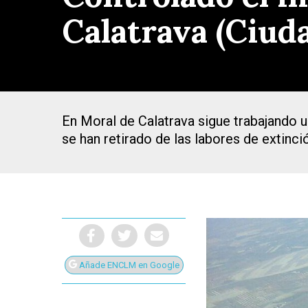
Calatrava (Ciuda
En Moral de Calatrava sigue trabajando u
se han retirado de las labores de extinc
Presiona Intro para buscar o ESC para cerrar
Añade ENCLM en Google