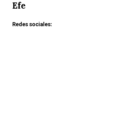
Efe
Redes sociales:
Castilla-La Manch
Toledo