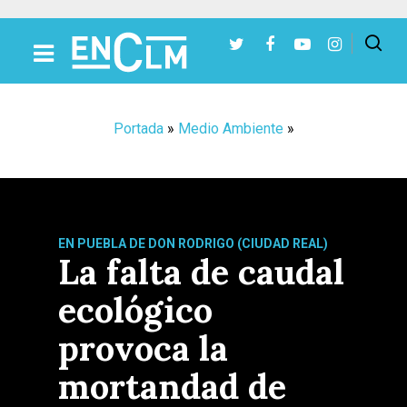
Presiona Intro para buscar o ESC para cerrar
Portada
»
Medio Ambiente
»
EN PUEBLA DE DON RODRIGO (CIUDAD REAL)
La falta de caudal
ecológico
provoca la
mortandad de