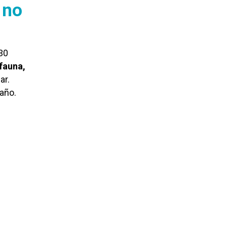
 no
30
fauna,
ar.
 año.