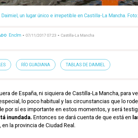
Daimiel, un lugar único e irrepetible en Castilla-La Mancha. Fot
Enclm
-
-
ADO
07/11/2017 07:23
Castilla-La Mancha
LES
RÍO GUADIANA
TABLAS DE DAIMIEL
uera de España, ni siquiera de Castilla-La Mancha, para ve
 especial, lo poco habitual y las circunstancias que lo rod
de por sí es importante en estos momentos, y será testi
stá inundada.
Entonces se dará cuenta de que está en
la
,
en la provincia de Ciudad Real.