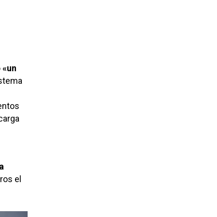
o
«un
istema
entos
carga
la
ros el