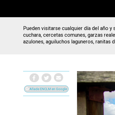
Pueden visitarse cualquier día del año y
cuchara, cercetas comunes, garzas reales
azulones, aguiluchos laguneros, ranitas 
Añade ENCLM en Google
Presiona Intro para buscar o ESC para cerrar