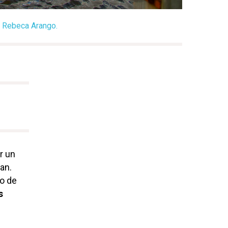
o: Rebeca Arango.
r un
ean.
go de
s