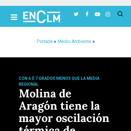
Presiona Intro para buscar o ESC para cerrar
Portada
»
Medio Ambiente
»
CON 6 Ó 7 GRADOS MENOS QUE LA MEDIA
REGIONAL
Molina de
Aragón tiene la
mayor oscilación
térmica de