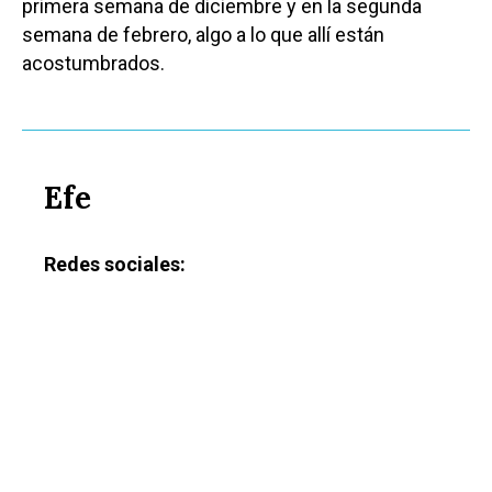
primera semana de diciembre y en la segunda
semana de febrero, algo a lo que allí están
acostumbrados.
Efe
Redes sociales:
Castilla-La Manch
Toledo
Sanidad
Ciudad Real
Economía