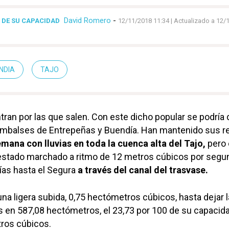
David Romero
-
0 DE SU CAPACIDAD
12/11/2018 11:34
| Actualizado a 12/
NDIA
TAJO
tran por las que salen. Con este dicho popular se podría d
embalses de Entrepeñas y Buendía. Han mantenido sus r
mana con lluvias en toda la cuenca alta del Tajo,
pero 
 estado marchado a ritmo de 12 metros cúbicos por segu
días hasta el Segura
a través del canal del trasvase.
una ligera subida, 0,75 hectómetros cúbicos, hasta dejar 
 en 587,08 hectómetros, el 23,73 por 100 de su capacida
ros cúbicos.