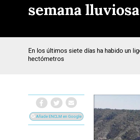
semana lluviosa
En los últimos siete días ha habido un l
hectómetros
Añade ENCLM en Google
Presiona Intro para buscar o ESC para cerrar