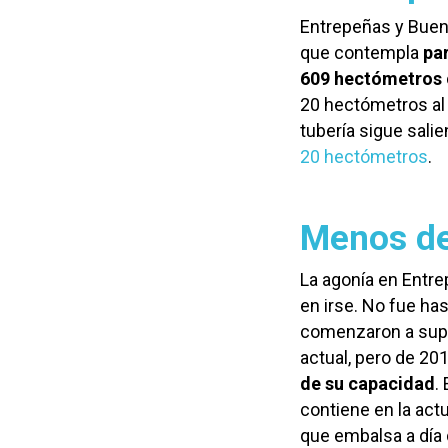
Entrepeñas y Buend
que contempla
pa
609 hectómetros 
20 hectómetros al
tubería sigue sali
20 hectómetros
.
Menos de
La agonía en Entre
en irse. No fue h
comenzaron a supe
actual, pero de 201
de su capacidad
.
contiene en la act
que embalsa a día 