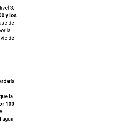
ivel 3,
0 y los
ase de
or la
nvío de
ardaría
que la
or 100
ue
l agua