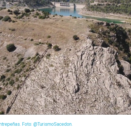
ntrepeñas. Foto: @TurismoSacedon.