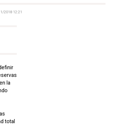
11/2018 12:21
efinir
eservas
en la
ndo
las
d total