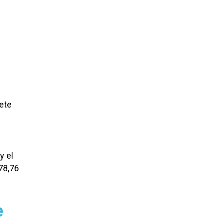
ete
y el
78,76
e