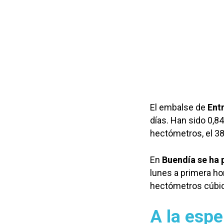
El embalse de
Ent
días. Han sido 0,8
hectómetros, el 38
En
Buendía se ha 
lunes a primera h
hectómetros cúbico
A la espe