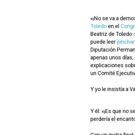
«¡No se va a demos
Toledo
en el
Cong
Beatriz de Toledo
puede leer
pinchan
Diputación Perman
apenas unos días, 
explicaciones sobr
un Comité Ejecutiv
Y yo le insistía a 
Y él: «¡Es que no 
perdería el encanto
Con un matiz final