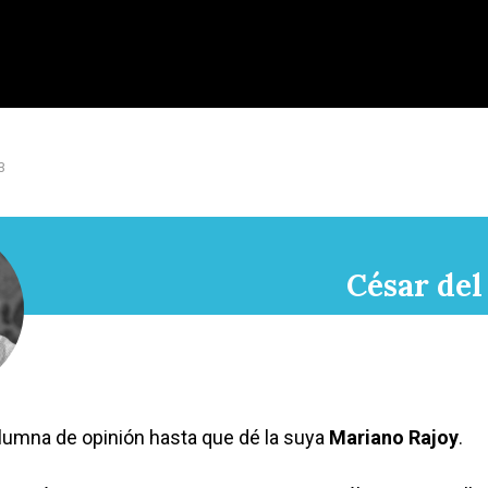
3
César del
lumna de opinión hasta que dé la suya
Mariano Rajoy
.