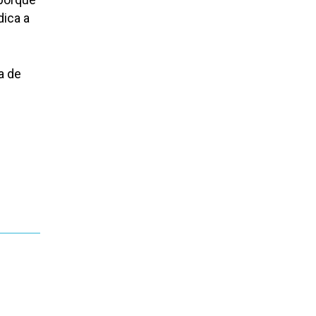
dica a
a de