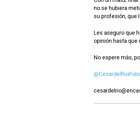
no se hubiera metid
su profesión, que l
Les aseguro que h
opinión hasta que 
No espere más, po
@CesardelRioPolo
cesardelrio@encas