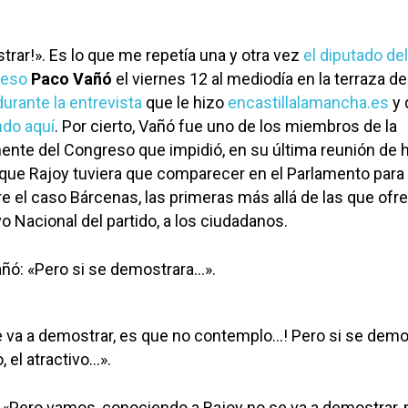
trar!». Es lo que me repetía una y otra vez
el diputado de
reso
Paco Vañó
el viernes 12 al mediodía en la terraza de
durante la entrevista
que le hizo
encastillalamancha.es
y 
do aquí
. Por cierto, Vañó fue uno de los miembros de la
ente del Congreso que impidió, en su última reunión de 
que Rajoy tuviera que comparecer en el Parlamento para
e el caso Bárcenas, las primeras más allá de las que ofr
o Nacional del partido, a los ciudadanos.
Vañó: «Pero si se demostrara…».
se va a demostrar, es que no contemplo…! Pero si se demo
, el atractivo…».
: «Pero vamos, conociendo a Rajoy no se va a demostrar,