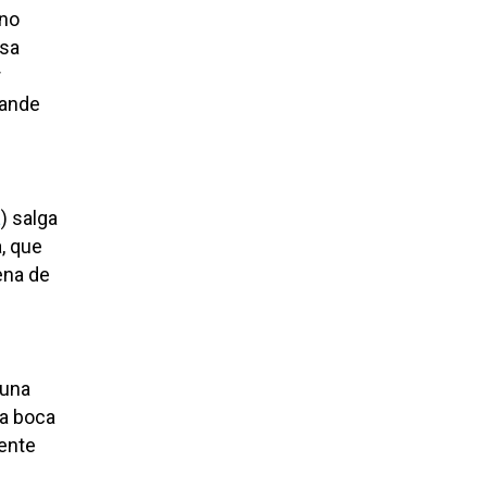
eno
asa
r
rande
a
) salga
, que
ena de
 una
la boca
mente