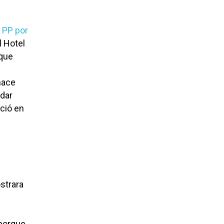
l PP por
l Hotel
que
hace
 dar
eció en
strara
 porque