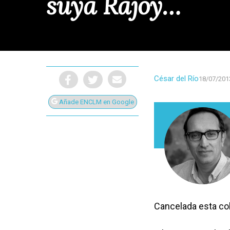
suya Rajoy…
César del Río
18/07/201
Añade ENCLM en Google
Presiona Intro para buscar o ESC para cerrar
Cancelada esta co