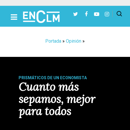
Presiona Intro para buscar o ESC para cerrar
Portada
»
Opinión
»
PRISMÁTICOS DE UN ECONOMISTA
Cuanto más
sepamos, mejor
para todos