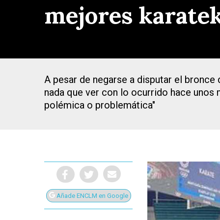
mejores karatek
A pesar de negarse a disputar el bronce d
nada que ver con lo ocurrido hace unos
polémica o problemática"
Presiona Intro para buscar o ESC para cerrar
Añade ENCLM en Google