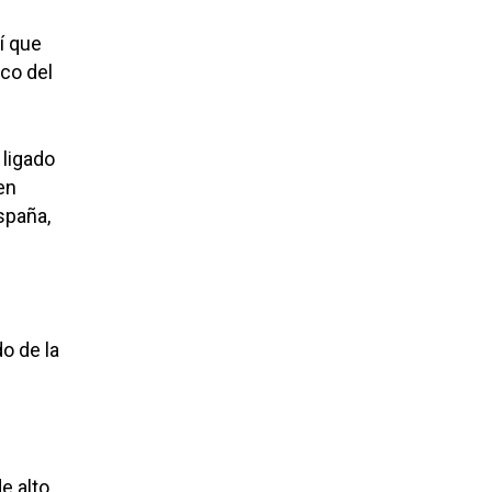
í que
ico del
 ligado
en
spaña,
o de la
e alto