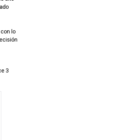
tado
 con lo
ecisión
ce 3