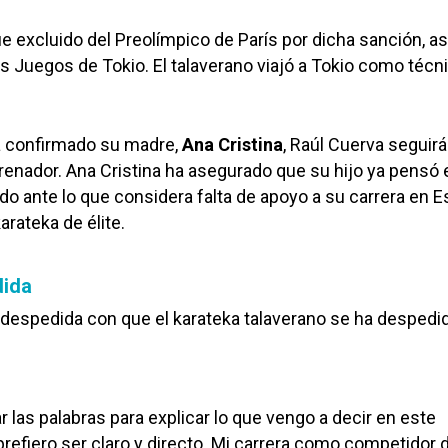
 excluido del Preolímpico de París por dicha sanción, as
os Juegos de Tokio. El talaverano viajó a Tokio como técn
ha confirmado su madre,
Ana Cristina
, Raúl Cuerva seguirá
renador. Ana Cristina ha asegurado que su hijo ya pensó 
ado ante lo que considera falta de apoyo a su carrera en E
arateka de élite.
dida
e despedida con que el karateka talaverano se ha despedid
ar las palabras para explicar lo que vengo a decir en este
efiero ser claro y directo. Mi carrera como competidor d