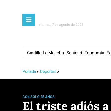
viernes, 7 de agosto de 2026
Castilla-La Mancha
Sanidad
Economía
Ed
Portada
»
Deportes
»
CON SOLO 25 AÑOS
El triste adiós 