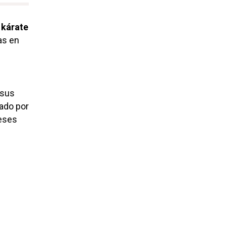
 kárate
as en
 sus
ado por
meses