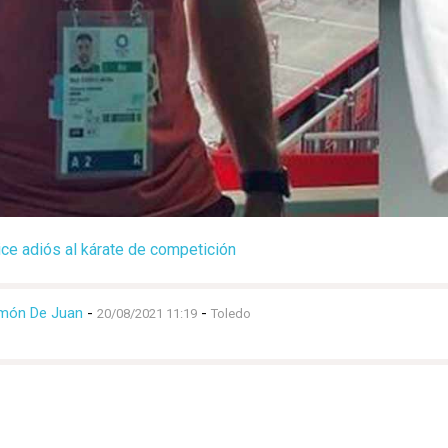
ice adiós al kárate de competición
món De Juan
-
-
20/08/2021 11:19
Toledo