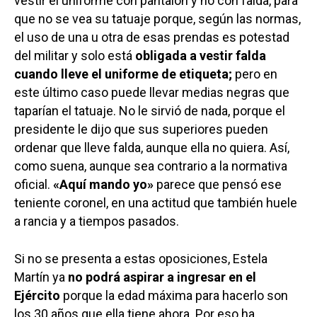
vestir el uniforme con pantalón y no con falda, para
que no se vea su tatuaje porque, según las normas,
el uso de una u otra de esas prendas es potestad
del militar y solo está
obligada a vestir falda
cuando lleve el uniforme de etiqueta;
pero en
este último caso puede llevar medias negras que
taparían el tatuaje. No le sirvió de nada, porque el
presidente le dijo que sus superiores pueden
ordenar que lleve falda, aunque ella no quiera. Así,
como suena, aunque sea contrario a la normativa
oficial.
«Aquí mando yo»
parece que pensó ese
teniente coronel, en una actitud que también huele
a rancia y a tiempos pasados.
Si no se presenta a estas oposiciones, Estela
Martín ya
no podrá aspirar a ingresar en el
Ejército
porque la edad máxima para hacerlo son
los 30 años que ella tiene ahora. Por eso ha