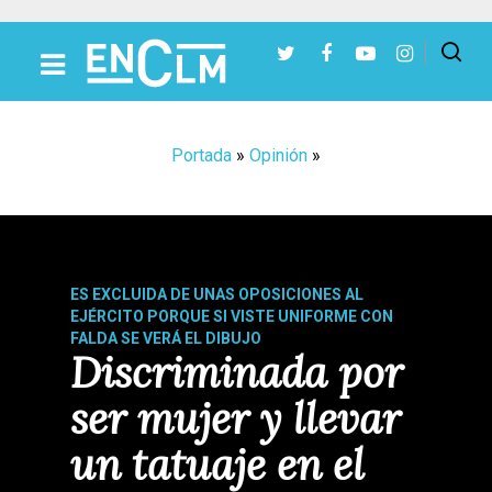
Presiona Intro para buscar o ESC para cerrar
Portada
»
Opinión
»
ES EXCLUIDA DE UNAS OPOSICIONES AL
EJÉRCITO PORQUE SI VISTE UNIFORME CON
FALDA SE VERÁ EL DIBUJO
Discriminada por
ser mujer y llevar
un tatuaje en el