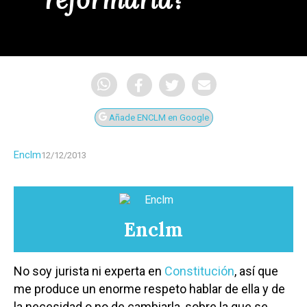
Añade ENCLM en Google
Enclm
12/12/2013
Enclm
No soy jurista ni experta en
Constitución
, así que
me produce un enorme respeto hablar de ella y de
la necesidad o no de cambiarla, sobre la que se