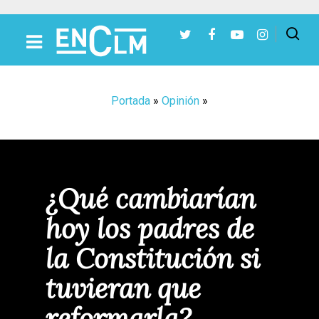
Presiona Intro para buscar o ESC para cerrar
Portada
»
Opinión
»
¿Qué cambiarían
hoy los padres de
la Constitución si
tuvieran que
reformarla?