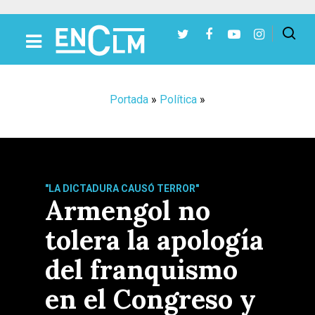
Presiona Intro para buscar o ESC para cerrar
Portada
»
Política
»
"LA DICTADURA CAUSÓ TERROR"
Armengol no
tolera la apología
del franquismo
en el Congreso y