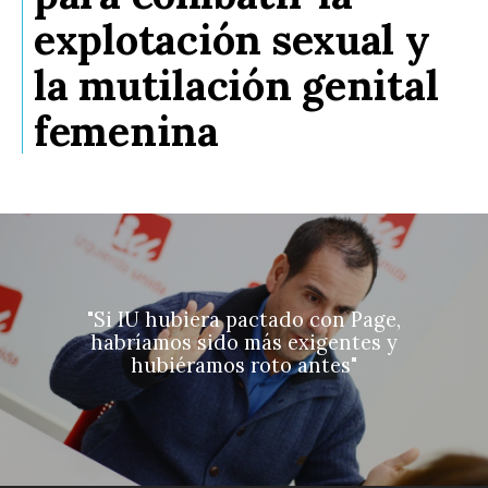
explotación sexual y
la mutilación genital
femenina
"Si IU hubiera pactado con Page,
habríamos sido más exigentes y
hubiéramos roto antes"