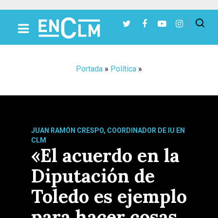
Presiona Intro para buscar o ESC para cerrar
Portada
»
Política
»
JUAN RAMÓN CRESPO, COORDINADOR DE IU EN
CLM
«El acuerdo en la
Diputación de
Toledo es ejemplo
para hacer cosas