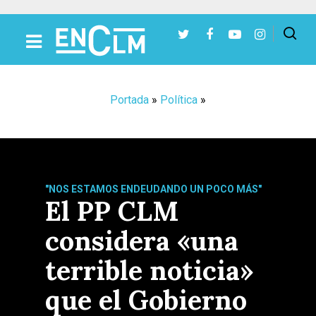
Presiona Intro para buscar o ESC para cerrar
Portada
»
Política
»
"NOS ESTAMOS ENDEUDANDO UN POCO MÁS"
El PP CLM
considera «una
terrible noticia»
que el Gobierno