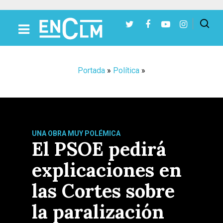
Presiona Intro para buscar o ESC para cerrar
Portada
»
Política
»
UNA OBRA MUY POLÉMICA
El PSOE pedirá
explicaciones en
las Cortes sobre
la paralización