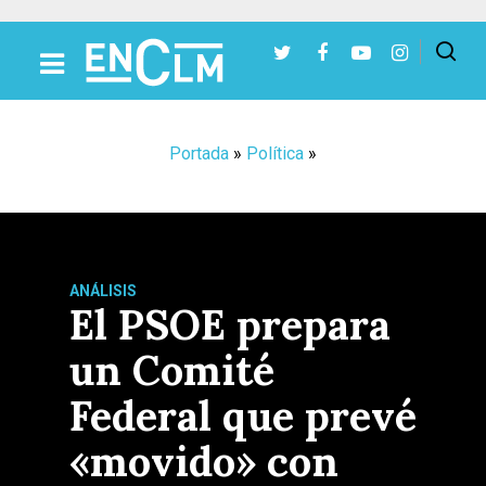
Presiona Intro para buscar o ESC para cerrar
Portada
»
Política
»
ANÁLISIS
El PSOE prepara
un Comité
Federal que prevé
«movido» con