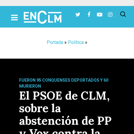
Presiona Intro para buscar o ESC para cerrar
Portada
»
Política
»
FUERON 95 CONQUENSES DEPORTADOS Y 60
MURIERON
El PSOE de CLM,
sobre la
abstención de PP
y Vox contra la