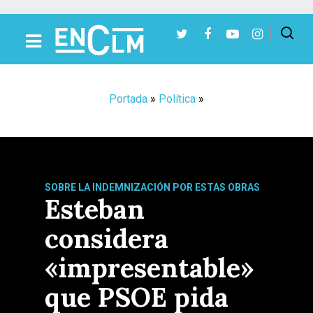
Presiona Intro para buscar o ESC para cerrar
Portada
»
Política
»
SOBRE LA INDEMNIZACIÓN POR ESTAS OBRAS
Esteban
considera
«impresentable»
que PSOE pida