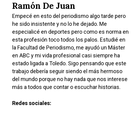
Ramón De Juan
Empecé en esto del periodismo algo tarde pero
he sido insistente y no lo he dejado. Me
especialicé en deportes pero como es norma en
esta profesión toco todos los palos. Estudié en
la Facultad de Periodismo, me ayudó un Máster
en ABC y mi vida profesional casi siempre ha
estado ligada a Toledo. Sigo pensando que este
Castilla-La Manch
trabajo debería seguir siendo el más hermoso
Toledo
Sanidad
del mundo porque no hay nada que nos interese
Ciudad Real
más a todos que contar o escuchar historias.
Economía
Albacete
Educación
Redes sociales:
Cuenca
Cultura
Guadalajara
Deportes
Talavera