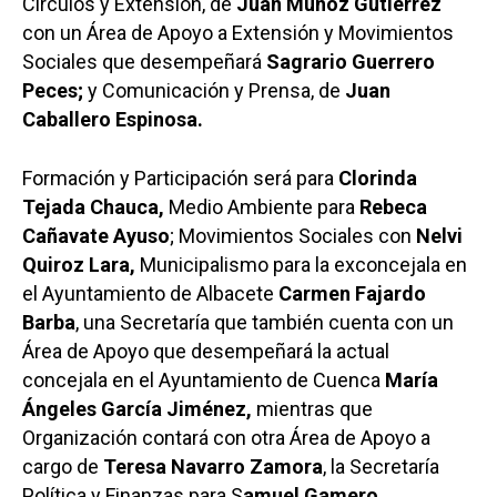
Círculos y Extensión, de
Juan Muñoz Gutiérrez
con un Área de Apoyo a Extensión y Movimientos
Sociales que desempeñará
Sagrario Guerrero
Peces;
y Comunicación y Prensa, de
Juan
Caballero Espinosa.
Formación y Participación será para
Clorinda
Tejada Chauca,
Medio Ambiente para
Rebeca
Cañavate Ayuso
; Movimientos Sociales con
Nelvi
Quiroz Lara,
Municipalismo para la exconcejala en
el Ayuntamiento de Albacete
Carmen Fajardo
Barba
, una Secretaría que también cuenta con un
Área de Apoyo que desempeñará la actual
concejala en el Ayuntamiento de Cuenca
María
Ángeles García Jiménez,
mientras que
Organización contará con otra Área de Apoyo a
cargo de
Teresa Navarro Zamora
, la Secretaría
Política y Finanzas para S
amuel Gamero