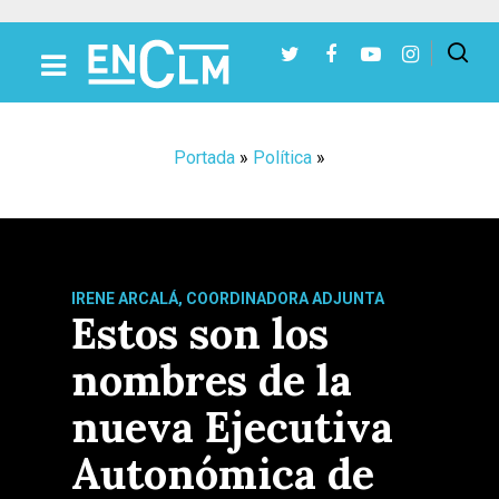
Presiona Intro para buscar o ESC para cerrar
Portada
»
Política
»
IRENE ARCALÁ, COORDINADORA ADJUNTA
Estos son los
nombres de la
nueva Ejecutiva
Autonómica de