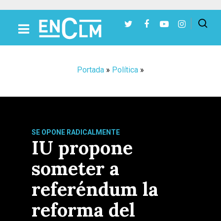
Presiona Intro para buscar o ESC para cerrar
Portada
»
Política
»
SE OPONE RADICALMENTE
IU propone
someter a
referéndum la
reforma del