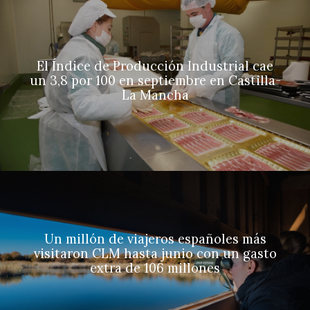
El Índice de Producción Industrial cae
un 3,8 por 100 en septiembre en Castilla-
La Mancha
Un millón de viajeros españoles más
visitaron CLM hasta junio con un gasto
extra de 106 millones