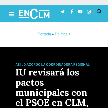
Presiona Intro para buscar o ESC para cerrar
Portada
»
Política
»
ASÍ LO ACORDÓ LA COORDINADORA REGIONAL
IU revisará los
pactos
municipales con
el PSOE en CLM,