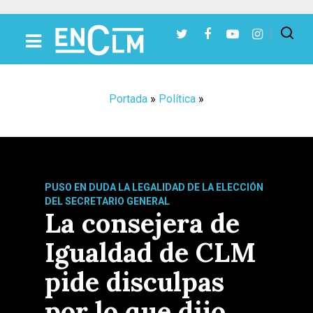
Presiona Intro para buscar o ESC para cerrar
Portada
»
Política
»
PUSO EN DUDA LA LEGALIDAD DE LA ELECCIÓN
DEL SECRETARIO GENERAL
La consejera de
Igualdad de CLM
pide disculpas
por lo que dijo