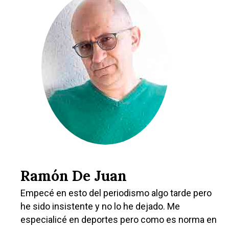
Castilla-La Manch
Toledo
Sanidad
Ciudad Real
Economía
Albacete
Educación
Cuenca
Cultura
Ramón De Juan
Guadalajara
Deportes
Empecé en esto del periodismo algo tarde pero
Talavera
he sido insistente y no lo he dejado. Me
Sucesos
especialicé en deportes pero como es norma en