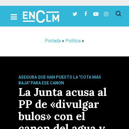
Presiona Intro para buscar o ESC para cerrar
Portada
»
Política
»
ASEGURA QUE HAN PUESTO LA "COTA MÁS
BAJA" PARA ESE CANON
La Junta acusa al
PP de «divulgar
bulos» con el
canon del agua y