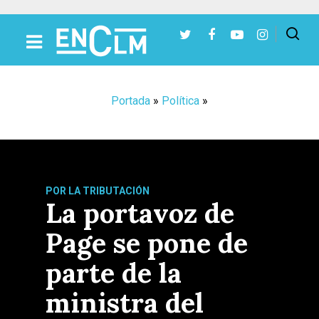
Presiona Intro para buscar o ESC para cerrar
Portada
»
Política
»
POR LA TRIBUTACIÓN
La portavoz de
Page se pone de
parte de la
ministra del