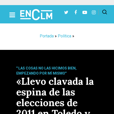
Presiona Intro para buscar o ESC para cerrar
Portada
»
Política
»
" LAS COSAS NO LAS HICIMOS BIEN,
EMPEZANDO POR MÍ MISMO"
«Llevo clavada la
espina de las
elecciones de
2011 en Toledo y