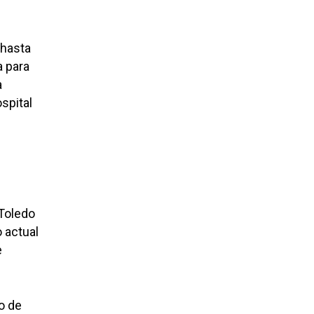
 hasta
a para
a
spital
 Toledo
o actual
e
o de