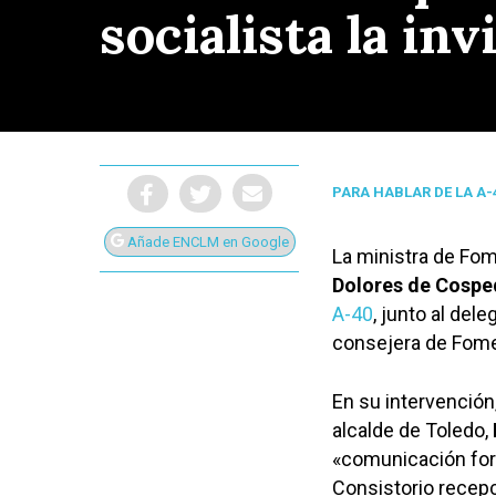
socialista la inv
PARA HABLAR DE LA A-
Añade ENCLM en Google
La ministra de Fo
Dolores de Cospe
A-40
, junto al del
consejera de Fom
En su intervención
Presiona Intro para buscar o ESC para cerrar
alcalde de Toledo,
«comunicación for
Consistorio recepc