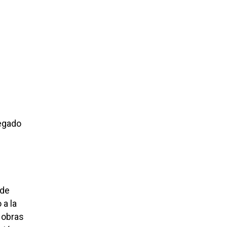
regado
 de
 a la
 obras