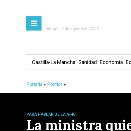
sábado, 8 de agosto de 2026
Castilla-La Mancha
Sanidad
Economía
Ed
Portada
»
Política
»
PARA HABLAR DE LA A-40
La ministra quie