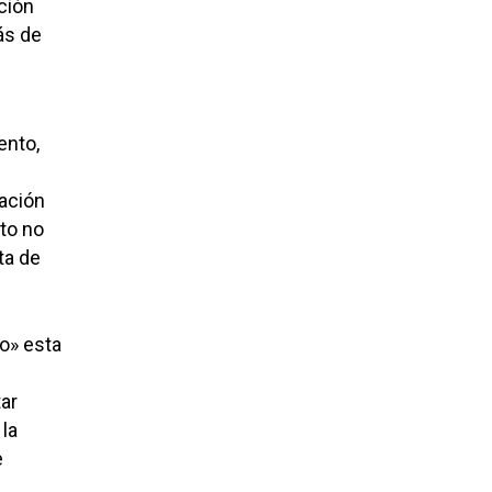
ción
ás de
ento,
ación
to no
ta de
o» esta
ar
la
e