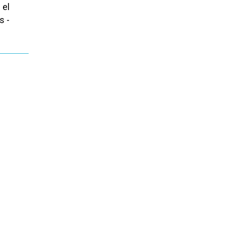
 el
s -