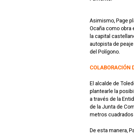
Asimismo, Page pla
Ocaña como obra es
la capital castella
autopista de peaje
del Polígono.
COLABORACIÓN D
El alcalde de Tole
plantearle la posib
a través de la Enti
de la Junta de Com
metros cuadrados 
De esta manera, Pa