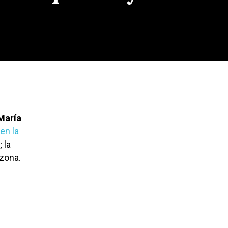
María
en la
; la
 zona.