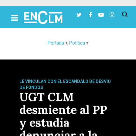
Presiona Intro para buscar o ESC para cerrar
Portada
»
Política
»
LE VINCULAN CON EL ESCÁNDALO DE DESVÍO
DE FONDOS
UGT CLM
desmiente al PP
y estudia
denunciar a la