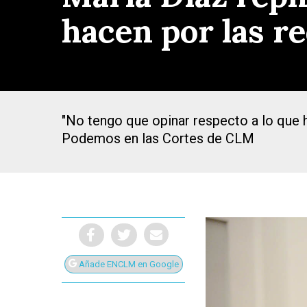
hacen por las re
"No tengo que opinar respecto a lo que h
Podemos en las Cortes de CLM
Presiona Intro para buscar o ESC para cerrar
Añade ENCLM en Google