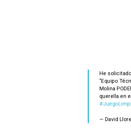
He solicitad
"Equipo Técn
Molina PODE
querella en 
#JuegoLimp
— David Llor