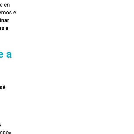
de en
demos e
inar
as a
e a
 sé
s
empo»