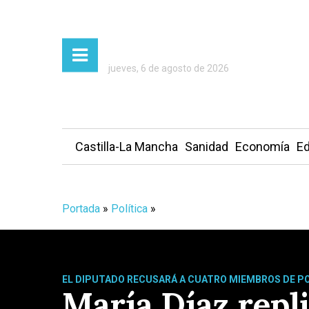
jueves, 6 de agosto de 2026
Castilla-La Mancha
Sanidad
Economía
Ed
Portada
»
Política
»
EL DIPUTADO RECUSARÁ A CUATRO MIEMBROS DE 
María Díaz repli