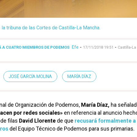
 la tribuna de las Cortes de Castilla-La Mancha.
Efe
-
-
Á A CUATRO MIEMBROS DE PODEMOS
17/11/2018 19:51
Castilla-L
JOSÉ GARCÍA MOLINA
MARÍA DÍAZ
ional de Organización de Podemos,
María Díaz,
ha señalad
hacen por redes sociales»
en referencia al anuncio hech
de filas
David Llorente
de que
recusará formalmente a
bros
del Equipo Técnico de Podemos para sus primarias.