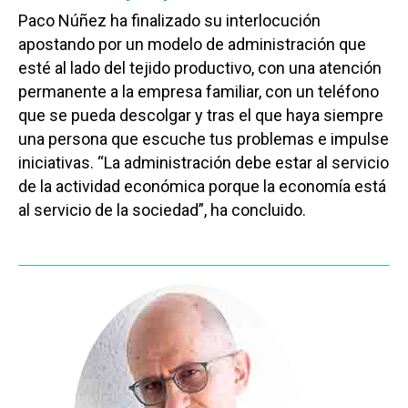
Albacete
Paco Núñez ha finalizado su interlocución
Educación
apostando por un modelo de administración que
Cuenca
Cultura
esté al lado del tejido productivo, con una atención
Guadalajara
permanente a la empresa familiar, con un teléfono
Deportes
Talavera
que se pueda descolgar y tras el que haya siempre
Sucesos
una persona que escuche tus problemas e impulse
iniciativas. “La administración debe estar al servicio
Medio Ambiente
de la actividad económica porque la economía está
Planeta Rural
al servicio de la sociedad”, ha concluido.
Especiales
Política
Galerías