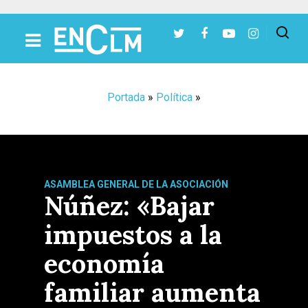
Presiona Intro para buscar o ESC para cerrar
Portada
»
Política
»
ASAMBLEA GENERAL DE LA ASOCIACIÓN
Núñez: «Bajar
impuestos a la
economía
familiar aumenta