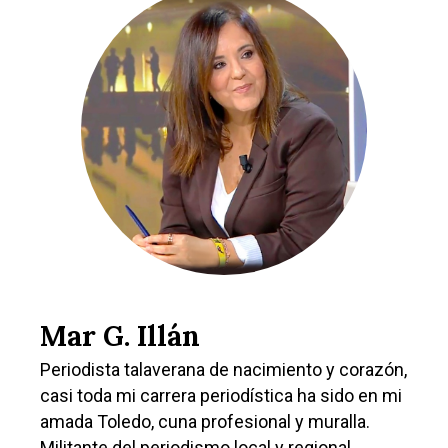
Talavera
Sucesos
Medio Ambiente
Planeta Rural
Especiales
Política
Galerías
Mar G. Illán
Periodista talaverana de nacimiento y corazón,
casi toda mi carrera periodística ha sido en mi
amada Toledo, cuna profesional y muralla.
Militante del periodismo local y regional,