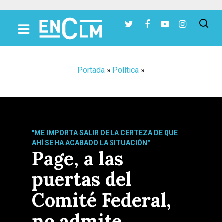
Presiona Intro para buscar o ESC para cerrar
Portada
»
Política
»
"ME IMPORTA SALIR DE LA CERTEZA DE QUE
AHÍ SE HA ACABADO LA SITUACIÓN"
Page, a las
puertas del
Comité Federal,
no admite