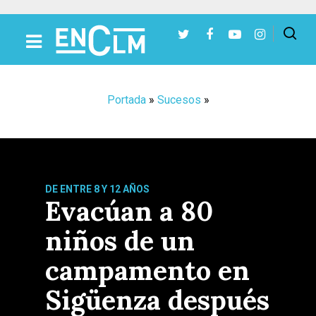
Presiona Intro para buscar o ESC para cerrar
Portada
»
Sucesos
»
DE ENTRE 8 Y 12 AÑOS
Evacúan a 80
niños de un
campamento en
Sigüenza después