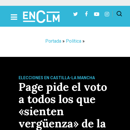
Presiona Intro para buscar o ESC para cerrar
Portada
»
Política
»
ELECCIONES EN CASTILLA-LA MANCHA
Page pide el voto
a todos los que
«sienten
vergüenza» de la