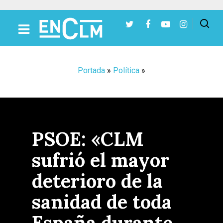
Presiona Intro para buscar o ESC para cerrar
Portada
»
Política
»
PSOE: «CLM
sufrió el mayor
deterioro de la
sanidad de toda
España durante