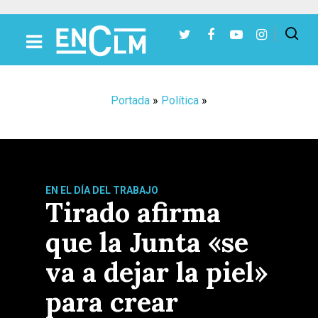
Presiona Intro para buscar o ESC para cerrar
Portada
»
Política
»
EN EL DÍA DEL TRABAJO
Tirado afirma
que la Junta «se
va a dejar la piel»
para crear