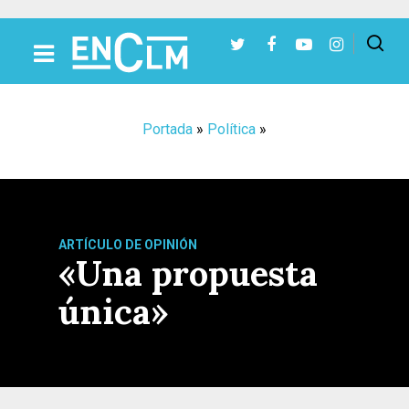
Presiona Intro para buscar o ESC para cerrar
Portada
»
Política
»
ARTÍCULO DE OPINIÓN
«Una propuesta
única»