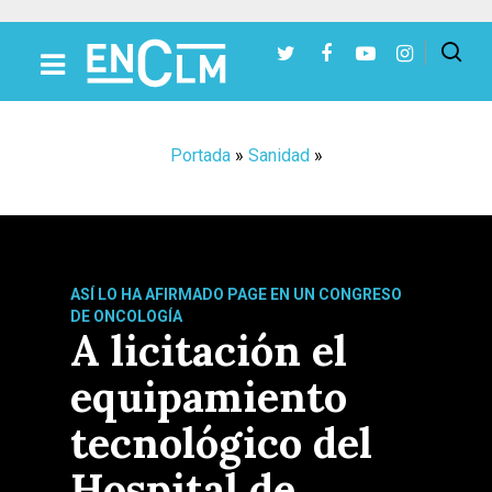
Presiona Intro para buscar o ESC para cerrar
Portada
»
Sanidad
»
ASÍ LO HA AFIRMADO PAGE EN UN CONGRESO
DE ONCOLOGÍA
A licitación el
equipamiento
tecnológico del
Hospital de