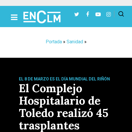
Presiona Intro para buscar o ESC para cerrar
Portada
»
Sanidad
»
EL 8 DE MARZO ES EL DÍA MUNDIAL DEL RIÑÓN
El Complejo
Hospitalario de
Toledo realizó 45
trasplantes