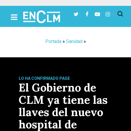
Presiona Intro para buscar o ESC para cerrar
Portada
»
Sanidad
»
LO HA CONFIRMADO PAGE
El Gobierno de
CLM ya tiene las
llaves del nuevo
hospital de