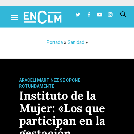
Presiona Intro para buscar o ESC para cerrar
Portada
»
Sanidad
»
ARACELI MARTÍNEZ SE OPONE
ROTUNDAMENTE
Instituto de la
Mujer: «Los que
participan en la
gestación