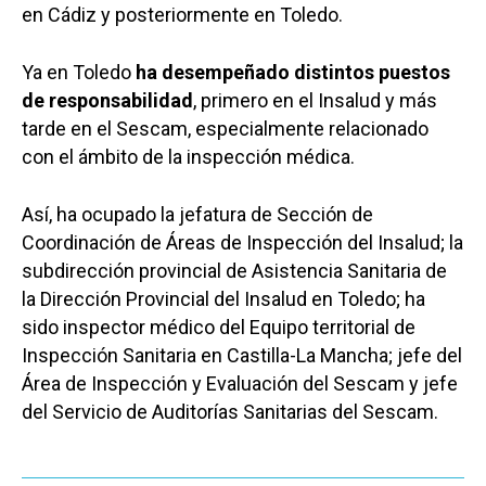
en Cádiz y posteriormente en Toledo.
Ya en Toledo
ha desempeñado distintos puestos
de responsabilidad
, primero en el Insalud y más
tarde en el Sescam, especialmente relacionado
con el ámbito de la inspección médica.
Así, ha ocupado la jefatura de Sección de
Coordinación de Áreas de Inspección del Insalud; la
subdirección provincial de Asistencia Sanitaria de
la Dirección Provincial del Insalud en Toledo; ha
Castilla-La Manch
sido inspector médico del Equipo territorial de
Toledo
Sanidad
Inspección Sanitaria en Castilla-La Mancha; jefe del
Ciudad Real
Área de Inspección y Evaluación del Sescam y jefe
Economía
del Servicio de Auditorías Sanitarias del Sescam.
Albacete
Educación
Cuenca
Cultura