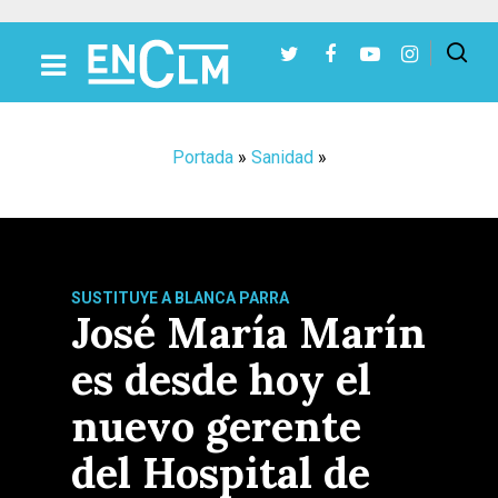
Presiona Intro para buscar o ESC para cerrar
Portada
»
Sanidad
»
SUSTITUYE A BLANCA PARRA
José María Marín
es desde hoy el
nuevo gerente
del Hospital de