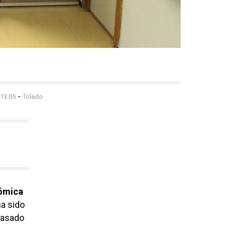
-
 13:05
Toledo
ómica
ha sido
pasado