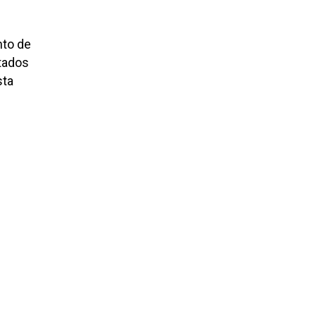
nto de
stados
sta