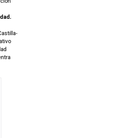
ación
idad.
astilla-
ativo
dad
entra