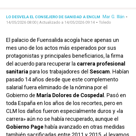
Mar G. Illán
-
LO DESVELA EL CONSEJERO DE SANIDAD A ENCLM
-
14/05/2026 08:00
| Actualizado a 14/05/2026 09:14
Toledo
El palacio de Fuensalida acogía hace apenas un
mes uno de los actos más esperados por sus
protagonistas y principales beneficiarios, la firma
del acuerdo para recuperar la
carrera profesional
sanitaria
para los trabajadores del
Sescam
. Habían
pasado 14 años desde que este complemento
salarial fuera eliminado de la nómina por el
Gobierno de
María Dolores de Cospedal
. Pasó en
toda España en los años de los recortes, pero en
CLM los daños fueron especialmente duros y «la
carrera» aún no se había recuperado, aunque el
Gobierno Page
había avanzado en otras medidas
también sacrificadas entre 2011 y 2015. «Llevamos