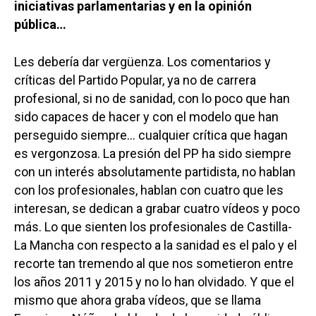
iniciativas parlamentarias y en la opinión
pública…
Les debería dar vergüenza. Los comentarios y
críticas del Partido Popular, ya no de carrera
profesional, si no de sanidad, con lo poco que han
sido capaces de hacer y con el modelo que han
Castilla-La Manch
perseguido siempre… cualquier crítica que hagan
es vergonzosa. La presión del PP ha sido siempre
Toledo
Sanidad
con un interés absolutamente partidista, no hablan
Ciudad Real
Economía
con los profesionales, hablan con cuatro que les
Albacete
interesan, se dedican a grabar cuatro vídeos y poco
Educación
Cuenca
más. Lo que sienten los profesionales de Castilla-
Cultura
La Mancha con respecto a la sanidad es el palo y el
Guadalajara
recorte tan tremendo al que nos sometieron entre
Deportes
Talavera
los años 2011 y 2015 y no lo han olvidado. Y que el
Sucesos
mismo que ahora graba vídeos, que se llama