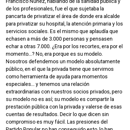
Francisco Núñez, hablando de la sanidad pública y
Medio Ambiente
de los profesionales, fue el que sujetaba la
Planeta Rural
pancarta de privatizar el área de donde era alcalde
para privatizar su hospital, la atención primaria y los
Especiales
servicios sociales. Es el mismo que aplaudía que
Política
echasen a más de 3.000 personas y pensasen
echar a otras 7.000. ¿Era por los recortes, era por el
Galerías
momento…? No, era porque es su modelo.
Nosotros defendemos un modelo absolutamente
público, en el que la privada tiene que servirnos
como herramienta de ayuda para momentos
especiales… y tenemos una relación
extraordinarias con nuestros socios privados, pero
su modelo no es así; su modelo es compartir la
prestación pública con la privada y valerse de esas
cuentas de resultados. Decir lo que dicen sin
compromiso es muy fácil. Las presiones del
Partido Popular no han conseguido esto, lo han