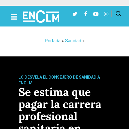
Presiona Intro para buscar o ESC para cerrar
Portada
»
Sanidad
»
LO DESVELA EL CONSEJERO DE SANIDAD A
ENCLM
Se estima que
pagar la carrera
profesional
sanitaria en