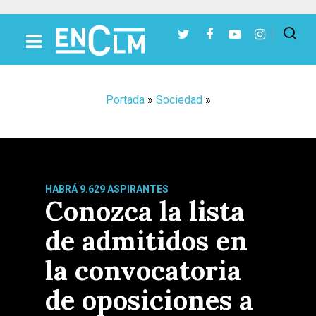
Presiona Intro para buscar o ESC para cerrar
Portada
»
Sociedad
»
HABRÁ 9.629 ASPIRANTES
Conozca la lista
de admitidos en
la convocatoria
de oposiciones a